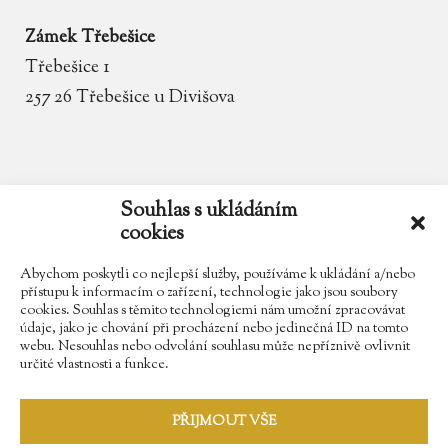
Zámek Třebešice
Třebešice 1
257 26 Třebešice u Divišova
email
zamek.trebesice@volny.cz
Souhlas s ukládáním
cookies
telefon
602 354 467
Abychom poskytli co nejlepší služby, používáme k ukládání a/nebo
přístupu k informacím o zařízení, technologie jako jsou soubory
cookies. Souhlas s těmito technologiemi nám umožní zpracovávat
údaje, jako je chování při procházení nebo jedinečná ID na tomto
Najdete nás na Facebooku
webu. Nesouhlas nebo odvolání souhlasu může nepříznivě ovlivnit
určité vlastnosti a funkce.
Sledujte náš Instagram
PŘIJMOUT VŠE