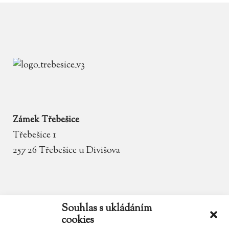
Zámek Třebešice
Třebešice 1
257 26 Třebešice u Divišova
email
zamek.trebesice@volny.cz
Souhlas s ukládáním
cookies
telefon
602 354 467