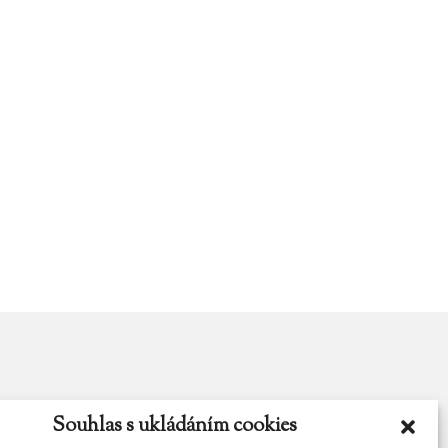
Souhlas s ukládáním cookies
y.cz
Najdete nás na Facebooku