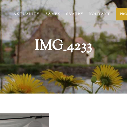
AKTUALITY
ZÁMEK
SVATBY
KONTAKT
PR
IMG_4233