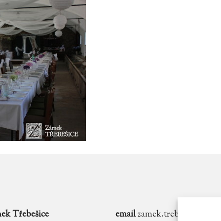
ek Třebešice
email
zamek.trebesice@voln