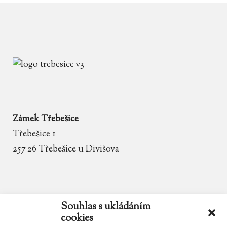
Zámek Třebešice
Třebešice 1
257 26 Třebešice u Divišova
email
zamek.trebesice@volny.cz
Souhlas s ukládáním
cookies
telefon
602 354 467