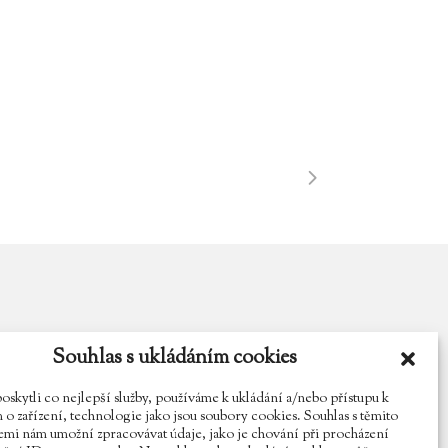
Souhlas s ukládáním cookies
y.cz
Najdete nás na Facebooku
Sledujte náš Instagram
kytli co nejlepší služby, používáme k ukládání a/nebo přístupu k
o zařízení, technologie jako jsou soubory cookies. Souhlas s těmito
mi nám umožní zpracovávat údaje, jako je chování při procházení