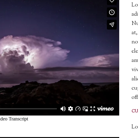
Lo
ad
Nu
at
no
el
am
vi
al
cu
of
CU
Lo