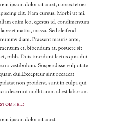
rem ipsum dolor sit amet, consectetuer
ipiscing elit. Nam cursus. Morbi ut mi.
llam enim leo, egestas id, condimentum
, laoreet mattis, massa. Sed eleifend
nummy diam. Praesent mauris ante,
ementum et, bibendum at, posuere sit
et, nibh. Duis tincidunt lectus quis dui
verra vestibulum. Suspendisse vulputate
iquam dui.Excepteur sint occaecat
pidatat non proident, sunt in culpa qui
ficia deserunt mollit anim id est laborum
STOM FIELD
rem ipsum dolor sit amet