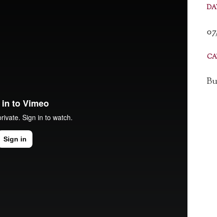
DA
07
CA
Bu