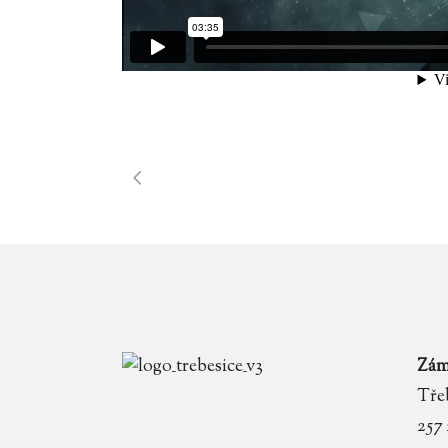
Zám
Třeb
257