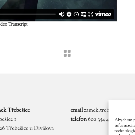
ek Třebešice
email
zamek.trebesice@voln
ešice 1
telefon
602 354 467
Abychom pos
informacím 
 26 Třebešice u Divišova
technologie