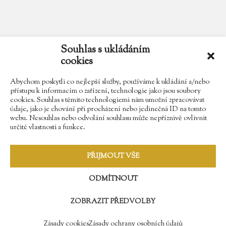
email
zamek.trebesice@volny.cz
Souhlas s ukládáním
cookies
telefon
602 354 467
Abychom poskytli co nejlepší služby, používáme k ukládání a/nebo
přístupu k informacím o zařízení, technologie jako jsou soubory
cookies. Souhlas s těmito technologiemi nám umožní zpracovávat
údaje, jako je chování při procházení nebo jedinečná ID na tomto
Najdete nás na Facebooku
webu. Nesouhlas nebo odvolání souhlasu může nepříznivě ovlivnit
určité vlastnosti a funkce.
Sledujte náš Instagram
PŘIJMOUT VŠE
ODMÍTNOUT
ZOBRAZIT PŘEDVOLBY
© 2009 - 2018 Zámek Třebešice //
Správa webů - Softmedia.cz
//
Zásady ochrany osobních údajů
Zásady cookies
Zásady ochrany osobních údajů