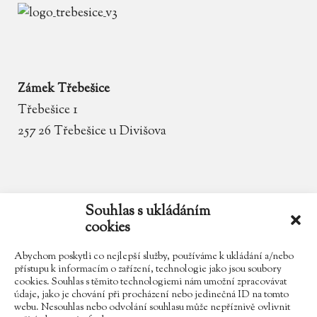
Zámek Třebešice
Třebešice 1
257 26 Třebešice u Divišova
email
zamek.trebesice@volny.cz
Souhlas s ukládáním
cookies
telefon
602 354 467
Abychom poskytli co nejlepší služby, používáme k ukládání a/nebo
přístupu k informacím o zařízení, technologie jako jsou soubory
cookies. Souhlas s těmito technologiemi nám umožní zpracovávat
údaje, jako je chování při procházení nebo jedinečná ID na tomto
Najdete nás na Facebooku
webu. Nesouhlas nebo odvolání souhlasu může nepříznivě ovlivnit