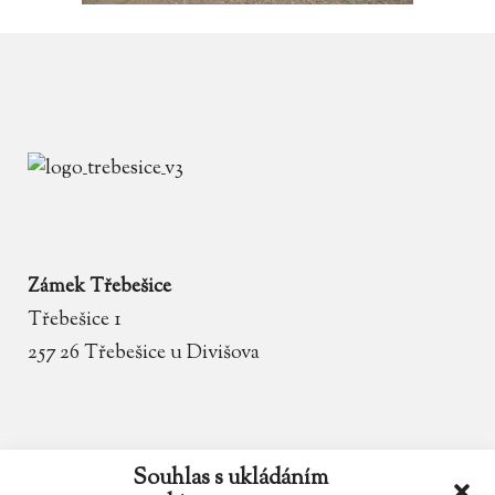
Zámek Třebešice
Třebešice 1
257 26 Třebešice u Divišova
email
zamek.trebesice@volny.cz
Souhlas s ukládáním