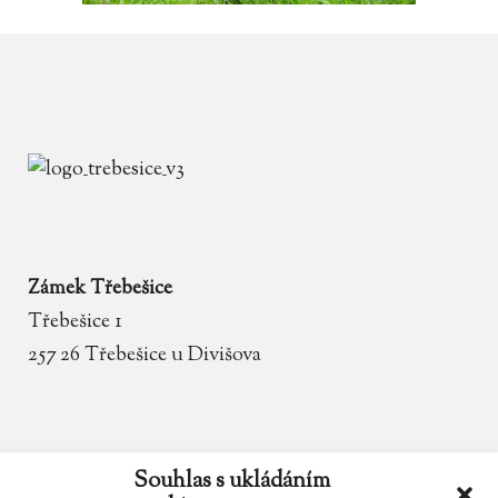
Zámek Třebešice
Třebešice 1
257 26 Třebešice u Divišova
email
zamek.trebesice@volny.cz
Souhlas s ukládáním