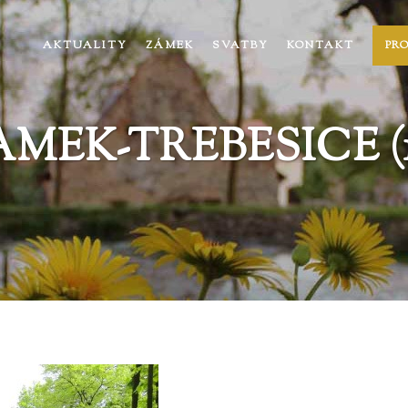
AKTUALITY
ZÁMEK
SVATBY
KONTAKT
PR
AMEK-TREBESICE (1