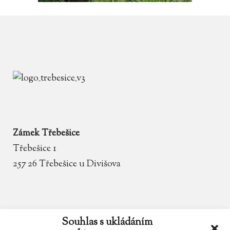
Zámek Třebešice
Třebešice 1
257 26 Třebešice u Divišova
email
zamek.trebesice@volny.cz
Souhlas s ukládáním