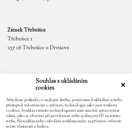
Zámek Třebešice
Třebešice 1
257 26 Třebešice u Divišova
email
zamek.trebesice@volny.cz
Souhlas s ukládáním
cookies
telefon
602 354 467
Abychom poskytli co nejlepší služby, používáme k ukládání a/nebo
přístupu k informacím o zařízení, technologie jako jsou soubory
cookies. Souhlas s těmito technologiemi nám umožní zpracovávat
údaje, jako je chování při procházení nebo jedinečná ID na tomto
Najdete nás na Facebooku
webu. Nesouhlas nebo odvolání souhlasu může nepříznivě ovlivnit
určité vlastnosti a funkce.
Sledujte náš Instagram