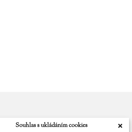
Souhlas s ukládáním cookies
y.cz
Najdete nás na Facebooku