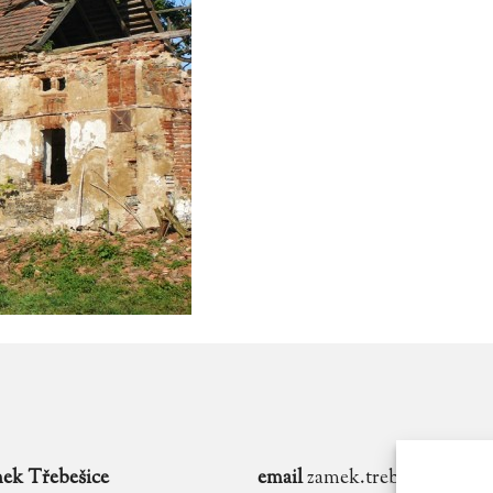
ek Třebešice
email
zamek.trebesice@voln