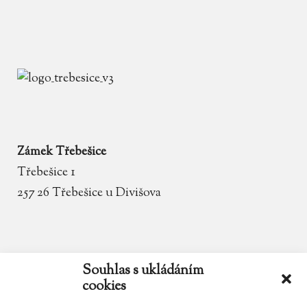
Zámek Třebešice
Třebešice 1
257 26 Třebešice u Divišova
email
zamek.trebesice@volny.cz
Souhlas s ukládáním
cookies
telefon
602 354 467