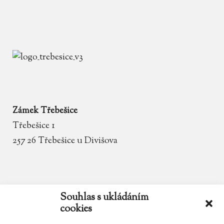
Zámek Třebešice
Třebešice 1
257 26 Třebešice u Divišova
email
zamek.trebesice@volny.cz
Souhlas s ukládáním
cookies
telefon
602 354 467