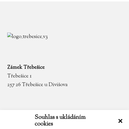
Zámek Třebešice
Třebešice 1
257 26 Třebešice u Divišova
email
zamek.trebesice@volny.cz
Souhlas s ukládáním
cookies
telefon
602 354 467