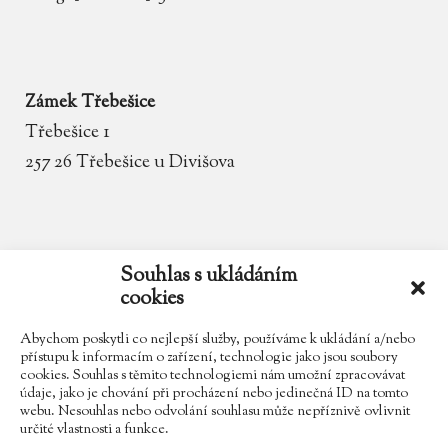
Zámek Třebešice
Třebešice 1
257 26 Třebešice u Divišova
email
zamek.trebesice@volny.cz
Souhlas s ukládáním
cookies
telefon
602 354 467
Abychom poskytli co nejlepší služby, používáme k ukládání a/nebo
přístupu k informacím o zařízení, technologie jako jsou soubory
cookies. Souhlas s těmito technologiemi nám umožní zpracovávat
údaje, jako je chování při procházení nebo jedinečná ID na tomto
Najdete nás na Facebooku
webu. Nesouhlas nebo odvolání souhlasu může nepříznivě ovlivnit
určité vlastnosti a funkce.
Sledujte náš Instagram