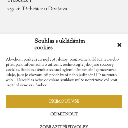
Třebešice 1
257 26 Třebešice u Divišova
email
zamek.trebesice@volny.cz
Souhlas s ukládáním
cookies
telefon
602 354 467
Abychom poskytli co nejlepší služby, používáme k ukládání a/nebo
přístupu k informacím o zařízení, technologie jako jsou soubory
cookies. Souhlas s těmito technologiemi nám umožní zpracovávat
údaje, jako je chování při procházení nebo jedinečná ID na tomto
Najdete nás na Facebooku
webu. Nesouhlas nebo odvolání souhlasu může nepříznivě ovlivnit
určité vlastnosti a funkce.
Sledujte náš Instagram
PŘIJMOUT VŠE
ODMÍTNOUT
ZOBRAZIT PŘEDVOLBY