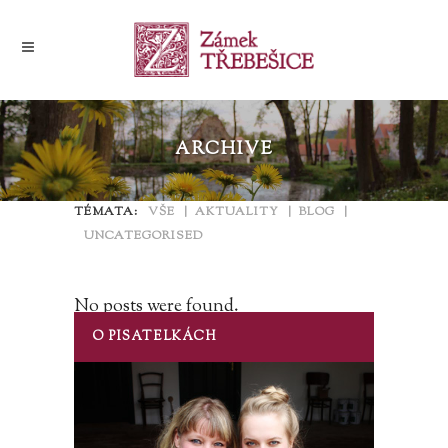
ARCHIVE
TÉMATA:
VŠE
AKTUALITY
BLOG
UNCATEGORISED
No posts were found.
O PISATELKÁCH