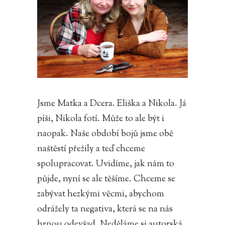
Jsme Matka a Dcera. Eliška a Nikola. Já
píši, Nikola fotí. Může to ale být i
naopak. Naše období bojů jsme obě
naštěstí přežily a teď chceme
spolupracovat. Uvidíme, jak nám to
půjde, nyní se ale těšíme. Chceme se
zabývat hezkými věcmi, abychom
odrážely ta negativa, která se na nás
hrnou odevšad. Neděláme si autorská