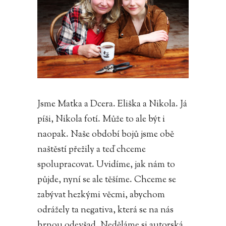
Jsme Matka a Dcera. Eliška a Nikola. Já
píši, Nikola fotí. Může to ale být i
naopak. Naše období bojů jsme obě
naštěstí přežily a teď chceme
spolupracovat. Uvidíme, jak nám to
půjde, nyní se ale těšíme. Chceme se
zabývat hezkými věcmi, abychom
odrážely ta negativa, která se na nás
hrnou odevšad. Neděláme si autorská