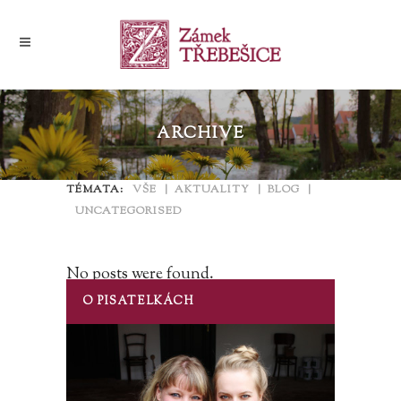
ARCHIVE
TÉMATA:
VŠE
AKTUALITY
BLOG
UNCATEGORISED
No posts were found.
O PISATELKÁCH