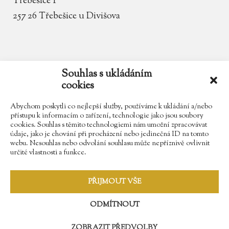
Třebešice 1
257 26 Třebešice u Divišova
email
zamek.trebesice@volny.cz
Souhlas s ukládáním
cookies
telefon
602 354 467
Abychom poskytli co nejlepší služby, používáme k ukládání a/nebo
přístupu k informacím o zařízení, technologie jako jsou soubory
cookies. Souhlas s těmito technologiemi nám umožní zpracovávat
údaje, jako je chování při procházení nebo jedinečná ID na tomto
Najdete nás na Facebooku
webu. Nesouhlas nebo odvolání souhlasu může nepříznivě ovlivnit
určité vlastnosti a funkce.
Sledujte náš Instagram
PŘIJMOUT VŠE
ODMÍTNOUT
ZOBRAZIT PŘEDVOLBY