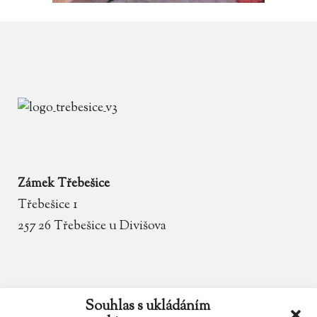
Zámek Třebešice
Třebešice 1
257 26 Třebešice u Divišova
email
zamek.trebesice@volny.cz
Souhlas s ukládáním