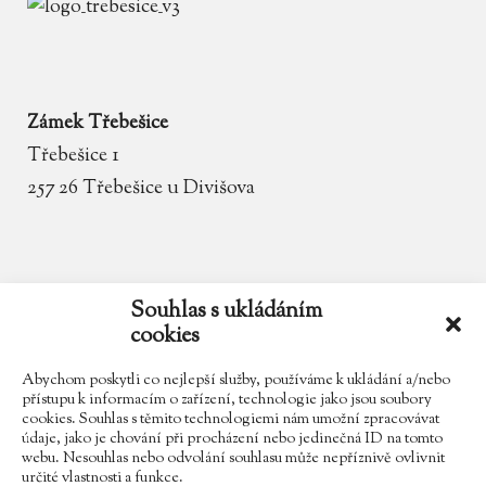
Zámek Třebešice
Třebešice 1
257 26 Třebešice u Divišova
email
zamek.trebesice@volny.cz
Souhlas s ukládáním
cookies
telefon
602 354 467
Abychom poskytli co nejlepší služby, používáme k ukládání a/nebo
přístupu k informacím o zařízení, technologie jako jsou soubory
cookies. Souhlas s těmito technologiemi nám umožní zpracovávat
údaje, jako je chování při procházení nebo jedinečná ID na tomto
Najdete nás na Facebooku
webu. Nesouhlas nebo odvolání souhlasu může nepříznivě ovlivnit
určité vlastnosti a funkce.
Sledujte náš Instagram