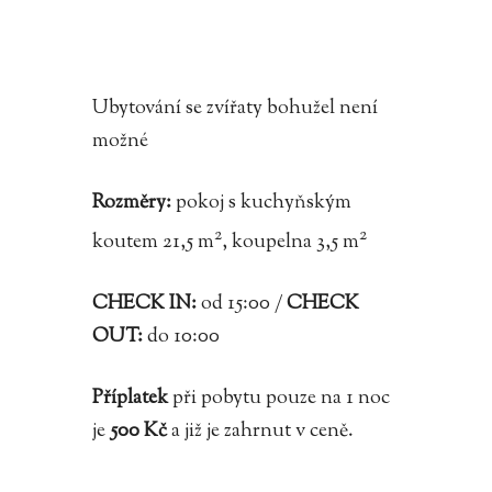
Ubytování se zvířaty bohužel není
možné
Rozměry:
pokoj s kuchyňským
2
2
koutem 21,5 m
, koupelna 3,5 m
CHECK IN:
od 15:00 /
CHECK
OUT:
do 10:00
Příplatek
při pobytu pouze na 1 noc
je
500 Kč
a již je zahrnut v ceně.