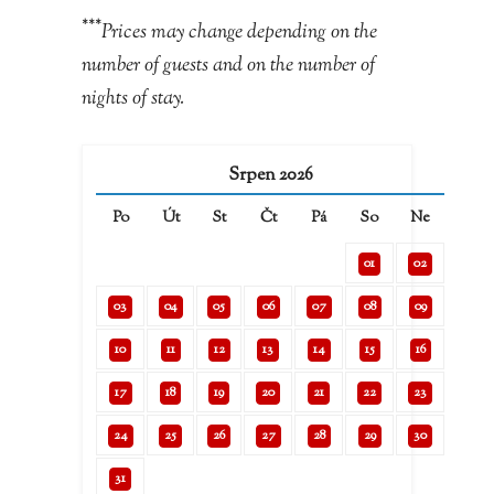
***
Prices may change depending on the
number of guests and on the number of
nights of stay.
Srpen 2026
Po
Út
St
Čt
Pá
So
Ne
01
02
03
04
05
06
07
08
09
10
11
12
13
14
15
16
17
18
19
20
21
22
23
24
25
26
27
28
29
30
31